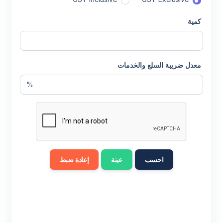
كمية
معدل ضريبة السلع والخدمات
%
احسب
عينة
إعادة ضبط