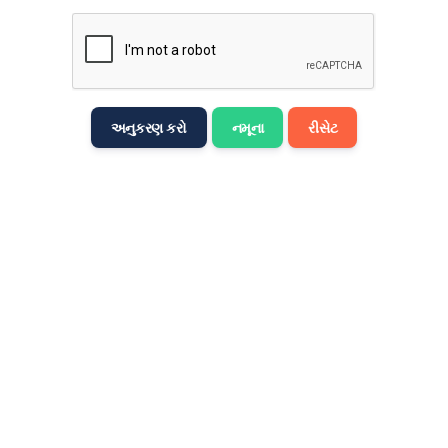
मराठी
Bahasa Melayu
नेपाली
અનુકરણ કરો
નમૂના
રીસેટ
ਪੰਜਾਬੀ
Português
Русский
தமிழ்
తెలుగు
Tagalog
Türkçe
اردو
Tiếng Việt