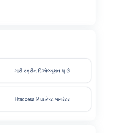
મારી સ્ક્રીન રિઝોલ્યૂશન શું છે
Htaccess રિડાઇરેક્ટ જનરેટર