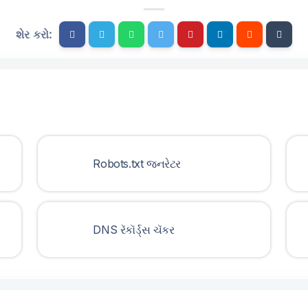
શેર કરો:
Robots.txt જનરેટર
DNS રૅકૉર્ડ્સ ચૅકર