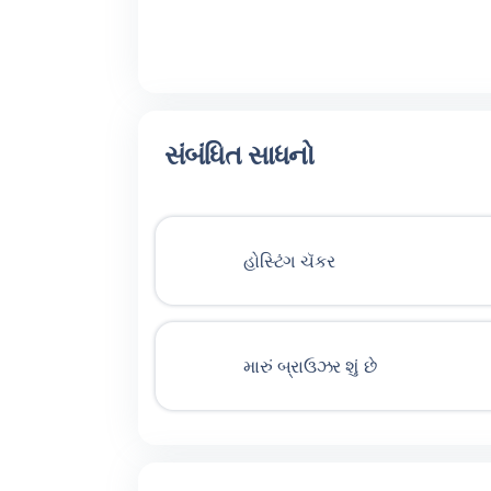
સંબંધિત સાધનો
હોસ્ટિંગ ચૅકર
મારું બ્રાઉઝર શું છે