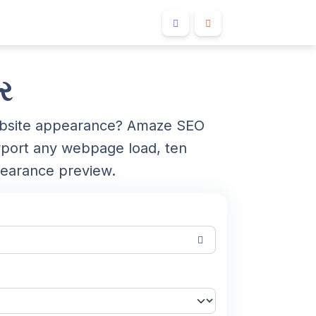
ટર
 website appearance? Amaze SEO
ewport any webpage load, ten
pearance preview.