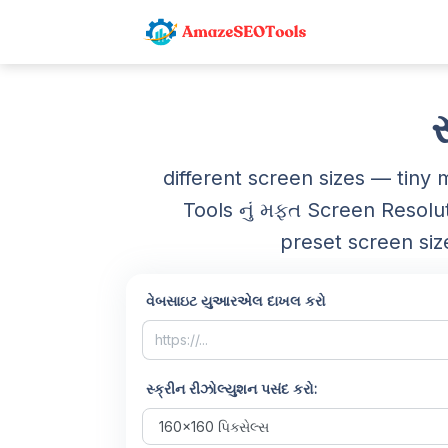
સ
different screen sizes — tin
Tools નું મફત Screen Resolu
preset screen siz
વેબસાઇટ યુઆરએલ દાખલ કરો
સ્ક્રીન રીઝોલ્યુશન પસંદ કરો: