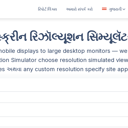
રિપોર્ટ લિંક્સ
અમારો સંપર્ક કરો
ગુજરાતી
العربية
বাংলা
્ક્રીન રિઝૉલ્યૂશન સિમ્યૂલૅ
Deutsch
y mobile displays to large desktop monitors —
English
tion Simulator choose resolution simulated vi
Español
es અથવા any custom resolution specify site ap
Français
ગુજરાતી
हिन्दी
Bahasa Indonesia
ಕನ್ನಡ
മലയാളം