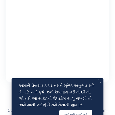
x
અમારી વેબસાઇટ પર તમને શ્રેષ્ઠ અનુભવ મળે
તે માટે અમે કૂકીઝનો ઉપયોગ કરીએ છીએ.
જો તમે આ સાઇટનો ઉપયોગ ચાલુ રાખશો તો
અમે માની લઈશું કે તમે તેનાથી ખુશ છો.
Copyright © 2023 - 2026 by
AmazeSEOTools
.com.
બધી કૂકીઝ સ્વીકારો