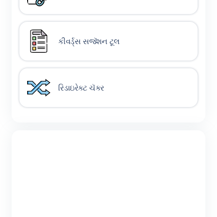
કીવર્ડ્સ સજૅશન ટૂલ
રિડાઇરેક્ટ ચૅકર