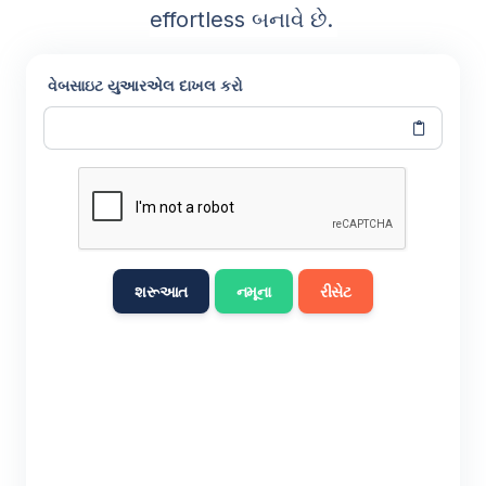
effortless બનાવે છે.
વેબસાઇટ યુઆરએલ દાખલ કરો
શરૂઆત
નમૂના
રીસેટ