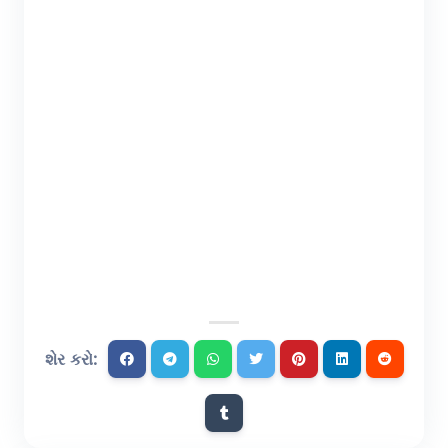
શેર કરો: