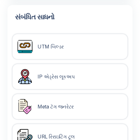
સંબંધિત સાધનો
UTM બિલ્ડર
IP એડ્રેસ લૂકઅપ
Meta ટૅગ જનરેટર
URL રિરાઇટિંગ ટૂલ