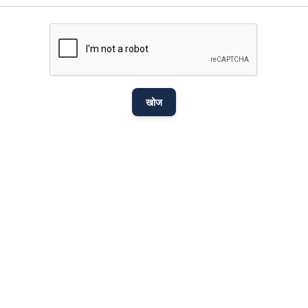
मराठी
Bahasa Melayu
नेपाली
ਪੰਜਾਬੀ
खोज
Português
Русский
தமிழ்
తెలుగు
Tagalog
Türkçe
اردو
Tiếng Việt