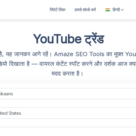
रिपोर्ट लिंक
हमसे संपर्क करें
हिन्दी
العربية
বাংলা
YouTube ट्रेंड
Deutsch
ा है, यह जानकर आगे रहें। Amaze SEO Tools का मुफ़्त 
English
वीडियो दिखाता है — वायरल कंटेंट स्पॉट करने और दर्शक आज क्या 
Español
मदद करता है।
Français
ગુજરાતી
हिन्दी
Bahasa Indonesia
ಕನ್ನಡ
മലയാളം