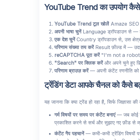
YouTube Trend का उपयोग कैसे 
YouTube Trend टूल खोलें
Amaze SEO T
अपनी भाषा चुनें
Language ड्रॉपडाउन से — वह भा
एक देश चुनें
Country ड्रॉपडाउन से, उस क्षेत्र क
परिणाम संख्या तय करें
Result फ़ील्ड में — उद
reCAPTCHA पूरा करें
"I'm not a robot"
"Search" पर क्लिक करें
और अपने चुने हुए फ़
परिणाम ब्राउज़ करें
— अपनी कंटेंट रणनीति को बेहत
ट्रेंडिंग डेटा आपके चैनल को कैसे ब
यह जानना कि क्या ट्रेंड हो रहा है, सिर्फ जिज्ञासा की
गर्म विषयों पर समय पर कंटेंट बनाएं
— जब कोई विष
प्रकाशित करने से सर्च और सुझाए गए फ़ीड से व्
कंटेंट गैप पहचानें
— कभी-कभी ट्रेंडिंग विषयों पर