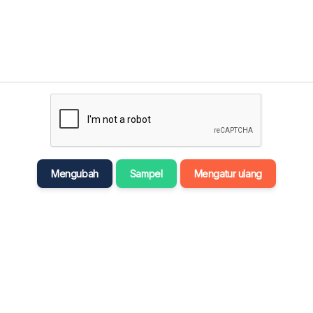
मराठी
Bahasa Melayu
नेपाली
ਪੰਜਾਬੀ
Português
Русский
தமிழ்
Mengubah
Sampel
Mengatur ulang
తెలుగు
Tagalog
Türkçe
اردو
Tiếng Việt