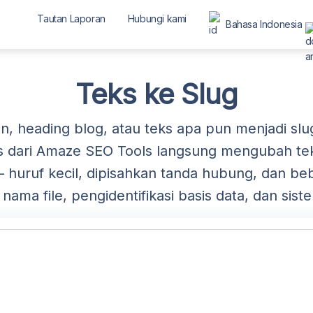
Tautan Laporan
Hubungi kami
Bahasa Indonesia
العربية
বাংলা
Teks ke Slug
Deutsch
English
, heading blog, atau teks apa pun menjadi sl
is dari Amaze SEO Tools langsung mengubah te
Español
huruf kecil, dipisahkan tanda hubung, dan be
Français
nama file, pengidentifikasi basis data, dan si
ગુજરાતી
हिन्दी
Bahasa Indonesia
ಕನ್ನಡ
മലയാളം