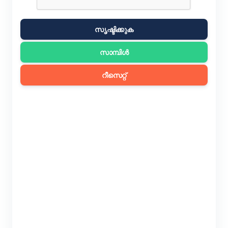
സൃഷ്ടിക്കുക
സാമ്പിൾ
റീസെറ്റ്