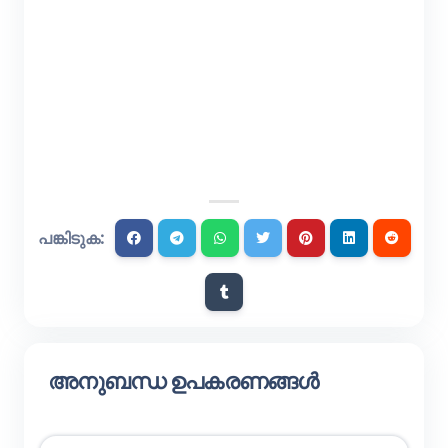
പങ്കിടുക:
അനുബന്ധ ഉപകരണങ്ങൾ