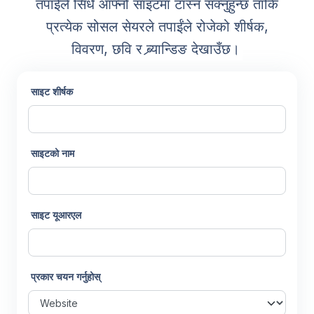
तपाईंले सिधै आफ्नो साइटमा टाँस्न सक्नुहुन्छ ताकि
प्रत्येक सोसल सेयरले तपाईंले रोजेको शीर्षक,
विवरण, छवि र ब्र्यान्डिङ देखाउँछ।
साइट शीर्षक
साइटको नाम
साइट यूआरएल
प्रकार चयन गर्नुहोस्