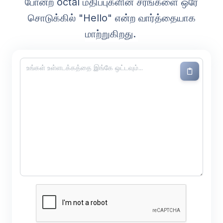
போன்ற octal மதிப்புகளின் சரங்களை ஒரே
சொடுக்கில் "Hello" என்ற வார்த்தையாக
மாற்றுகிறது.