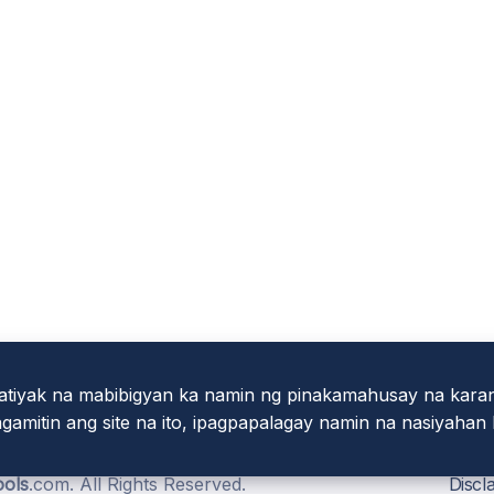
tiyak na mabibigyan ka namin ng pinakamahusay na kara
amitin ang site na ito, ipagpapalagay namin na nasiyahan k
ols
.com. All Rights Reserved.
Discl