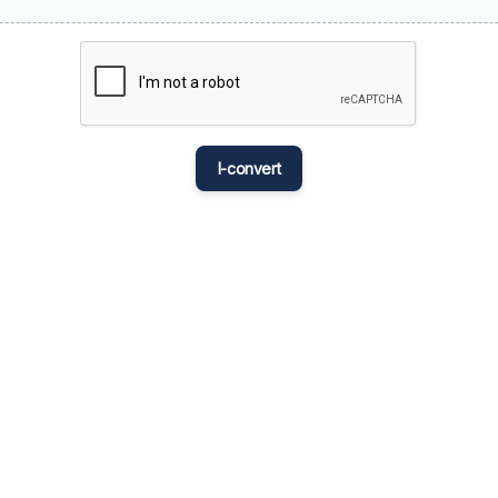
मराठी
Bahasa Mel
नेपाली
ਪੰਜਾਬੀ
I-convert
Português
Русский
தமிழ்
తెలుగు
Tagalog
Türkçe
اردو
Tiếng Việt