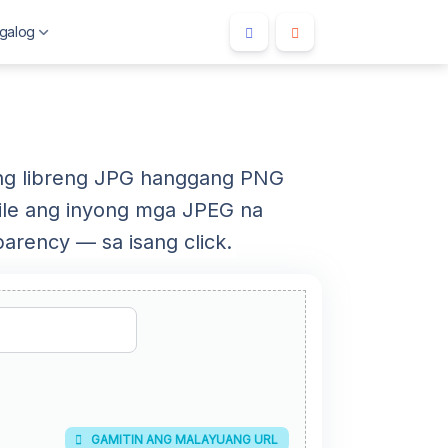
galog
Ang libreng JPG hanggang PNG
ile ang inyong mga JPEG na
parency — sa isang click.
donesia
GAMITIN ANG MALAYUANG URL