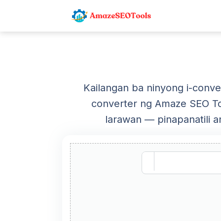
Kailangan ba ninyong i-conv
converter ng Amaze SEO To
larawan — pinapanatili a