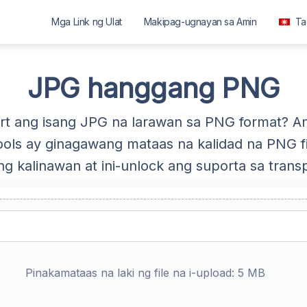
Mga Link ng Ulat
Makipag-ugnayan sa Amin
Ta
العربية
বাংলা
JPG hanggang PNG
Deutsch
ert ang isang JPG na larawan sa PNG format? 
English
ols ay ginagawang mataas na kalidad na PNG f
Español
ng kalinawan at ini-unlock ang suporta sa trans
Français
ગુજરાતી
हिन्दी
Bahasa In
Pinakamataas na laki ng file na i-upload: 5 MB
ಕನ್ನಡ
മലയാളം