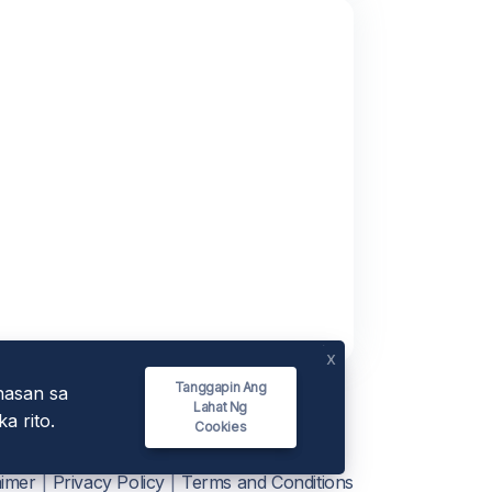
x
Tanggapin Ang
nasan sa
Lahat Ng
a rito.
Cookies
aimer
|
Privacy Policy
|
Terms and Conditions