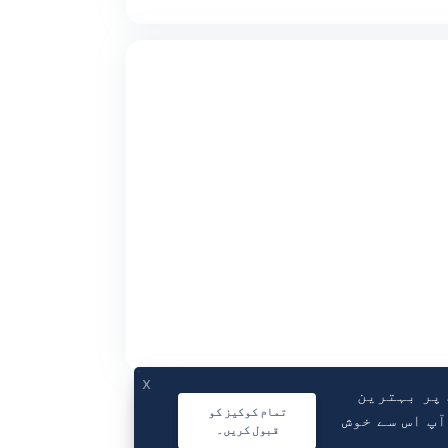
x
 پر بہترین
تمام کوکیز کو
آپ اس سے خوش
قبول کریں۔