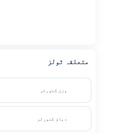
متعلقہ ٹولز
وزن کنورٹر
دباؤ کنورٹر