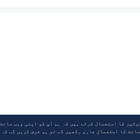
وکیز کا استعمال کرتے ہیں کہ ہم آپ کو اپنی ویب سائٹ
ائٹ کا استعمال جاری رکھیں گے تو ہم فرض کریں گے کہ 