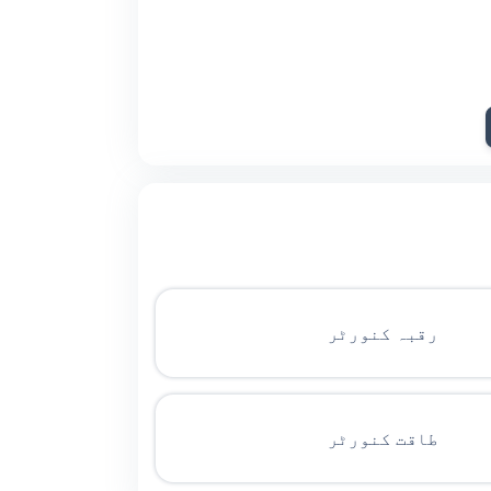
رقبہ کنورٹر
طاقت کنورٹر