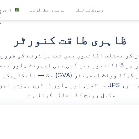
رپورٹ کے لنکس
ہم سے رابطہ کریں۔
اردو
العربية
বাংলা
ظاہری طاقت کنورٹر
Deutsch
English
اپیرنٹ پاور کنورٹر فوری طور پر 5 اکائیوں میں کسی بھی ا
Español
وولٹ ایمپیئر (mVA) سے لے کر گیگا وولٹ
Français
ریٹنگز، جنریٹر اسپیسیفیکیشنز، UPS سسٹمز، اور پاور 
ગુજરાતી
مکمل رینج کا احاطہ کرتا ہے۔
हिन्दी
Bahasa Indonesia
ಕನ್ನಡ
മലയാളം