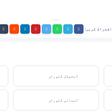
اشتراک کریں:
ڈیجیٹل کنورٹر
لمبائی کنورٹر