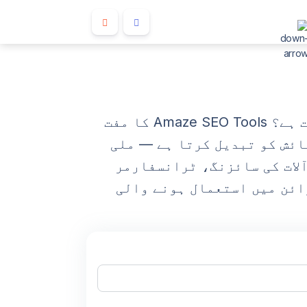
کیا آپ کو اپیرنٹ پاور ویلیوز کو مختلف اکائیوں میں تبدیل کرنے کی ضرورت ہے؟ Amaze SEO Tools کا مفت
پیرنٹ پاور پیمائش کو تبدیل کرتا ہے — ملی
 ایمپیئر (GVA) تک — الیکٹریکل آلات کی سائزنگ، ٹرانسفارمر
ڈسٹری بیوشن ڈیزائن میں استعمال ہونے والی