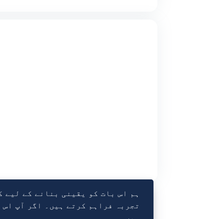
ہم اس بات کو یقینی بنانے کے لیے ک
تجربہ فراہم کرتے ہیں۔ اگر آپ اس س
ہیں۔