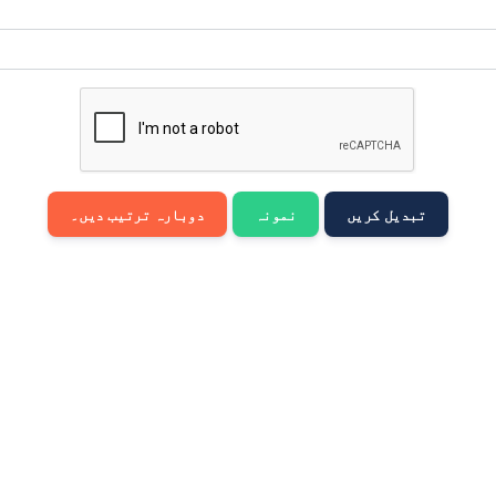
मराठी
Bahasa Melayu
नेपाली
ਪੰਜਾਬੀ
Português
تبدیل کریں
نمونہ
دوبارہ ترتیب دیں۔
Русский
தமிழ்
తెలుగు
Tagalog
Türkçe
اردو
Tiếng Việt