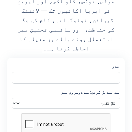
فوٹس، نوکس، کلو لکس، اور لیومن
فی ایریا اکائیوں تک — لائٹنگ
ڈیزائن، فوٹوگرافی، کام کی جگہ
کی حفاظت، اور سائنسی تحقیق میں
استعمال ہونے والے ہر معیار کا
احاطہ کرتا ہے۔
قدر
سے تبدیل کریں: سے دوسروں میں