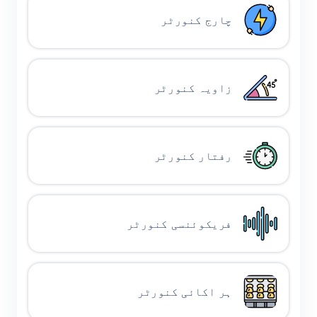
چارج کنورٹر
زاویہ کنورٹر
رفتار کنورٹر
فریکوئنسی کنورٹر
ہر اکائی کنورٹر