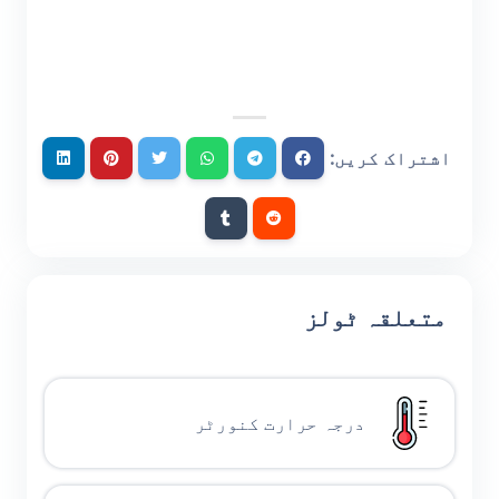
اشتراک کریں:
متعلقہ ٹولز
درجہ حرارت کنورٹر