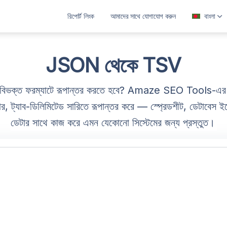
রিপোর্ট লিংক
আমাদের সাথে যোগাযোগ করুন
বাংলা
العربية
বাংলা
JSON থেকে TSV
Deutsch
-বিভক্ত ফরম্যাটে রূপান্তর করতে হবে? Amaze SEO Tools-এর 
English
্যাব-ডিলিমিটেড সারিতে রূপান্তর করে — স্প্রেডশীট, ডেটাবেস ইম্পোর্ট
Español
ডেটার সাথে কাজ করে এমন যেকোনো সিস্টেমের জন্য প্রস্তুত।
Français
ગુજરાતી
हिन्दी
Bahasa Indonesia
ಕನ್ನಡ
മലയാളം