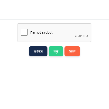
मराठी
Bahasa Melayu
नेपाली
ਪੰਜਾਬੀ
Português
Русский
রূপান্তর
নমুনা
রিসেট
தமிழ்
తెలుగు
Tagalog
Türkçe
اردو
Tiếng Việt