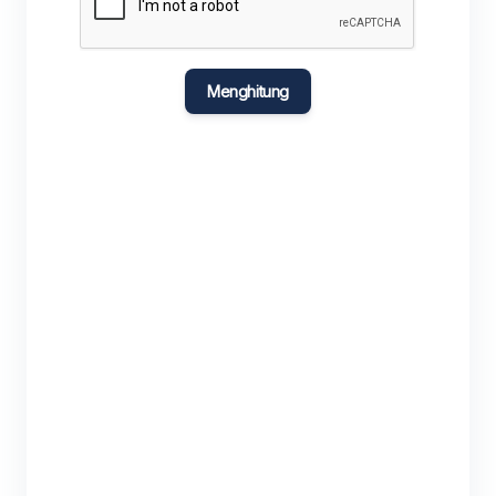
Menghitung