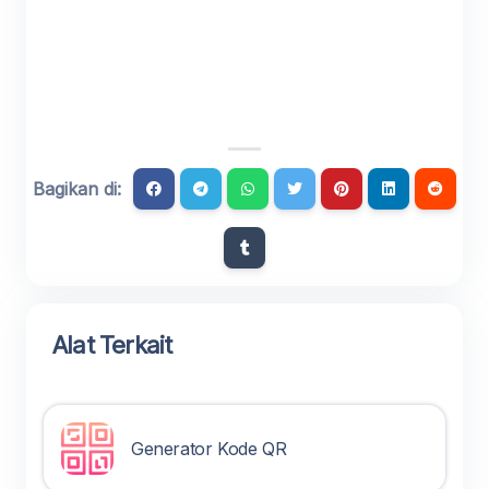
Bagikan di:
Alat Terkait
Generator Kode QR