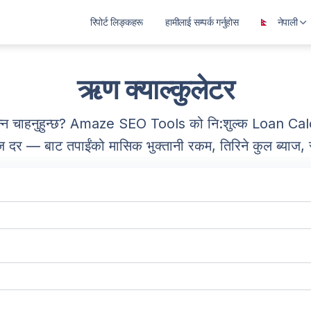
रिपोर्ट लिङ्कहरू
हामीलाई सम्पर्क गर्नुहोस
नेपाली
العربية
বাংলা
ऋण क्याल्कुलेटर
Deutsch
जान्न चाहनुहुन्छ? Amaze SEO Tools को नि:शुल्क Loan Ca
English
याज दर — बाट तपाईंको मासिक भुक्तानी रकम, तिरिने कुल ब्याज
Español
Français
ગુજરાતી
हिन्दी
Bahasa Indonesia
ಕನ್ನಡ
മലയാളം