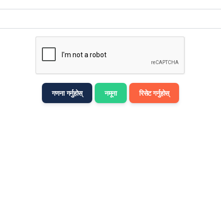
मराठी
Bahasa Melayu
नेपाली
ਪੰਜਾਬੀ
Português
गणना गर्नुहोस्
नमूना
रिसेट गर्नुहोस्
Русский
தமிழ்
తెలుగు
Tagalog
Türkçe
اردو
Tiếng Việt