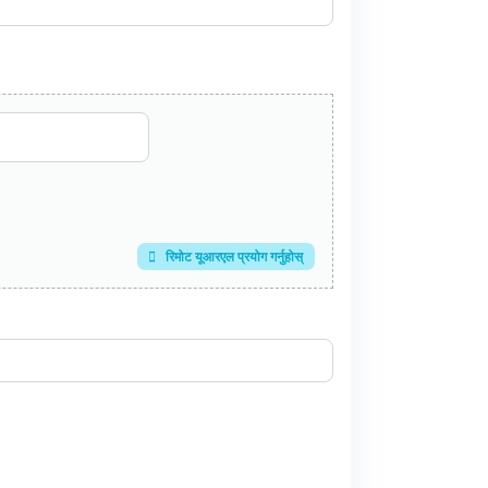
रिमोट यूआरएल प्रयोग गर्नुहोस्