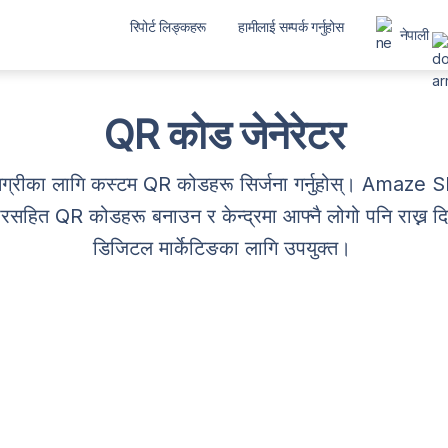
रिपोर्ट लिङ्कहरू
हामीलाई सम्पर्क गर्नुहोस
नेपाली
العربية
বাংলা
QR कोड जेनेरेटर
Deutsch
English
सामग्रीका लागि कस्टम QR कोडहरू सिर्जना गर्नुहोस्। Ama
ित QR कोडहरू बनाउन र केन्द्रमा आफ्नै लोगो पनि राख्न दिन
Español
डिजिटल मार्केटिङका लागि उपयुक्त।
Français
ગુજરાતી
हिन्दी
Bahasa Indonesia
ಕನ್ನಡ
മലയാളം