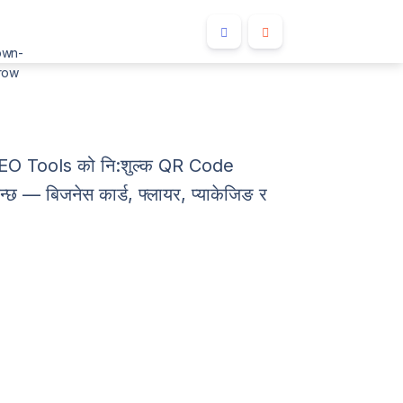
ze SEO Tools को नि:शुल्क QR Code
्छ — बिजनेस कार्ड, फ्लायर, प्याकेजिङ र