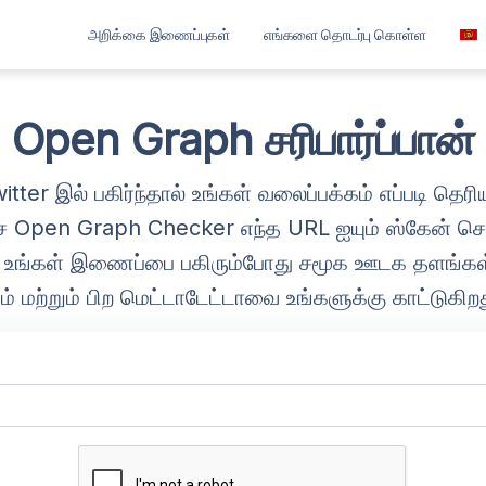
அறிக்கை இணைப்புகள்
எங்களை தொடர்பு கொள்ள
العربية
বাংলা
Open Graph சரிபார்ப்பான்
Deutsch
r இல் பகிர்ந்தால் உங்கள் வலைப்பக்கம் எப்படி தெரியும்
English
Open Graph Checker எந்த URL ஐயும் ஸ்கேன் ச
Español
் உங்கள் இணைப்பை பகிரும்போது சமூக ஊடக தளங்கள் ப
Français
ம் மற்றும் பிற மெட்டாடேட்டாவை உங்களுக்கு காட்டுகிறத
ગુજરાતી
हिन्दी
Bahasa Ind
ಕನ್ನಡ
മലയാളം