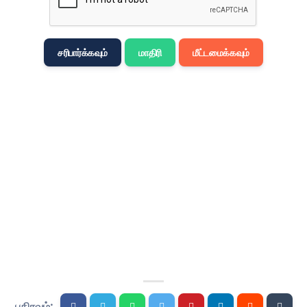
मराठी
Bahasa Mela
சரிபார்க்கவும்
மாதிரி
மீட்டமைக்கவும்
नेपाली
ਪੰਜਾਬੀ
Português
Русский
தமிழ்
తెలుగు
Tagalog
Türkçe
اردو
Tiếng Việt
பகிரவும்: