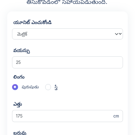
తీసుకోవడంలో సహాయపడుతుంది.
యూనిట్ ఎంచుకోండి
వయస్సు
లింగం
పురుషుడు
స్త్రీ
ఎత్తు
cm
బరువు