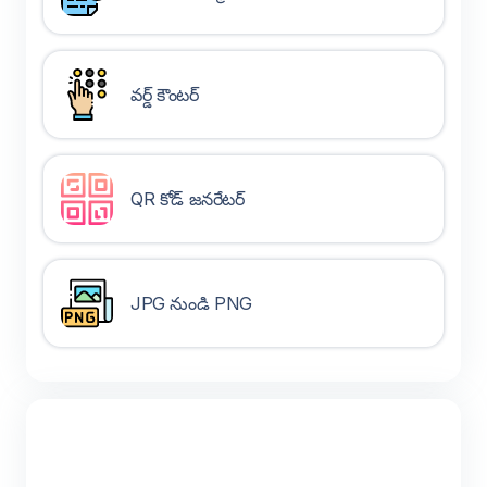
వర్డ్ కౌంటర్
QR కోడ్ జనరేటర్
JPG నుండి PNG