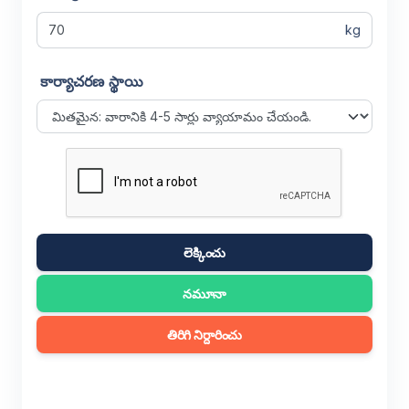
kg
కార్యాచరణ స్థాయి
లెక్కించు
నమూనా
తిరిగి నిర్దారించు