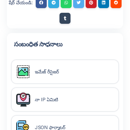
షేర్ చేయండి:
సంబంధిత సాధనాలు
ఇమేజ్ రీసైజర్
నా IP ఏమిటి
JSON ఫార్మాటర్