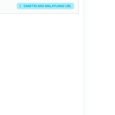
GAMITIN ANG MALAYUANG URL
elayu