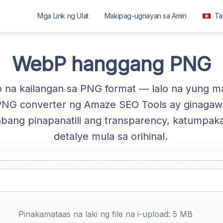
Mga Link ng Ulat
Makipag-ugnayan sa Amin
Ta
العربية
বাংলা
WebP hanggang PNG
Deutsch
na kailangan sa PNG format — lalo na yung m
English
NG converter ng Amaze SEO Tools ay ginagaw
Español
bang pinapanatili ang transparency, katumpaka
Français
detalye mula sa orihinal.
ગુજરાતી
हिन्दी
Bahasa Indo
ಕನ್ನಡ
മലയാളം
Pinakamataas na laki ng file na i-upload: 5 MB