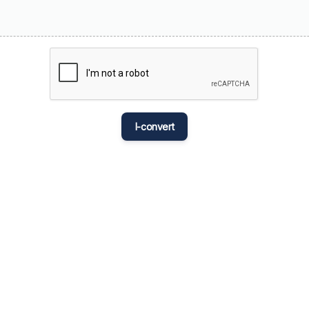
मराठी
Bahasa M
नेपाली
ਪੰਜਾਬੀ
Português
I-convert
Русский
தமிழ்
తెలుగు
Tagalog
Türkçe
اردو
Tiếng Việt