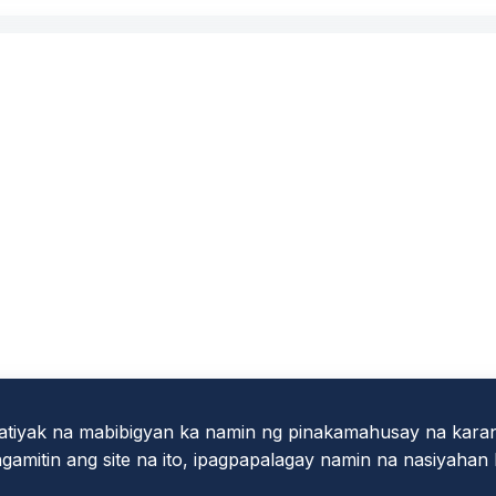
tiyak na mabibigyan ka namin ng pinakamahusay na kara
amitin ang site na ito, ipagpapalagay namin na nasiyahan k