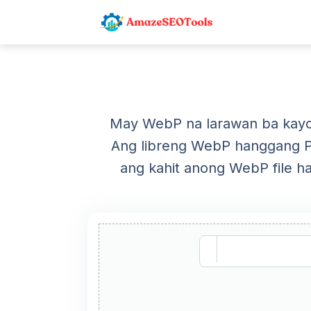
May WebP na larawan ba kayo 
Ang libreng WebP hanggang P
ang kahit anong WebP file ha