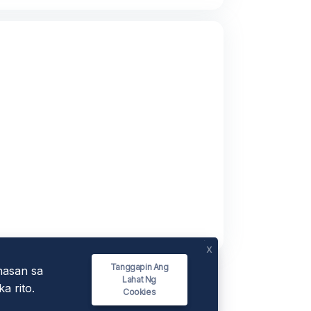
x
Tanggapin Ang
nasan sa
Lahat Ng
a rito.
Cookies