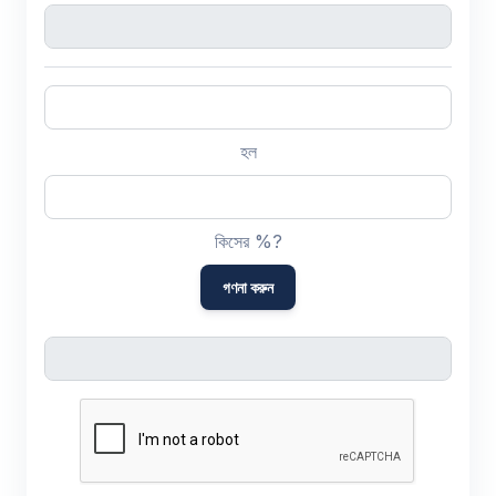
হল
কিসের %?
গণনা করুন