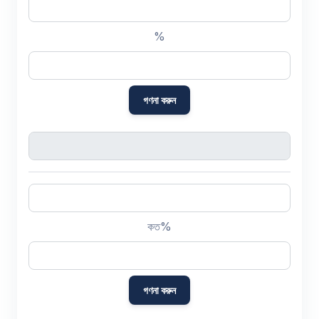
%
গণনা করুন
কত%
গণনা করুন