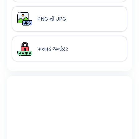
PNG થી JPG
પાસવર્ડ જનરેટર