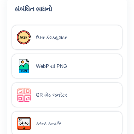
સંબંધિત સાધનો
ઉંમર કૅલ્ક્યુલેટર
WebP થી PNG
QR કોડ જનરેટર
કરન્ટ કન્વર્ટર