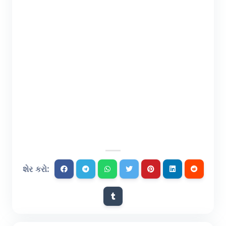
શેર કરો: