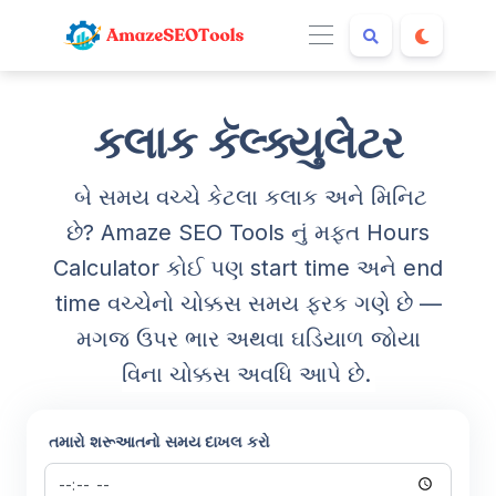
કલાક કૅલ્ક્યુલેટર
બે સમય વચ્ચે કેટલા કલાક અને મિનિટ
છે? Amaze SEO Tools નું મફત Hours
Calculator કોઈ પણ start time અને end
time વચ્ચેનો ચોક્કસ સમય ફરક ગણે છે —
મગજ ઉપર ભાર અથવા ઘડિયાળ જોયા
વિના ચોક્કસ અવધિ આપે છે.
તમારો શરૂઆતનો સમય દાખલ કરો