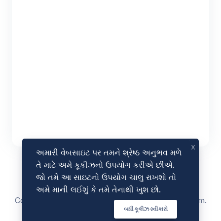
x
અમારી વેબસાઇટ પર તમને શ્રેષ્ઠ અનુભવ મળે
તે માટે અમે કૂકીઝનો ઉપયોગ કરીએ છીએ.
જો તમે આ સાઇટનો ઉપયોગ ચાલુ રાખશો તો
અમે માની લઈશું કે તમે તેનાથી ખુશ છો.
Copyright © 2023 - 2026 by
AmazeSEOTools
.com.
બધી કૂકીઝ સ્વીકારો
All Rights Reserved.