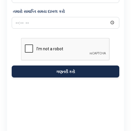
તમારો સમાપ્તિ સમય દાખલ કરો
ગણતરી કરો